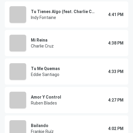
Tu Tienes Algo (feat. Charlie Cruz)
4:41 PM
Indy Fontaine
Mi Reina
4:38 PM
Charlie Cruz
Tu Me Quemas
4:33 PM
Eddie Santiago
Amor Y Control
4:27 PM
Ruben Blades
Bailando
4:02 PM
Frankie Ruíz