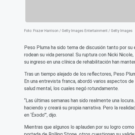
Foto
:
Frazer Harrison / Getty Images Entertainment / Getty Images
Peso Pluma ha sido tema de discusión tanto por su 
rodean su vida personal. Su ruptura con Nicki Nicole
su ingreso en una clínica de rehabilitación han man
Tras un tiempo alejado de los reflectores, Peso Plu
En una entrevista franca, abordó varios aspectos de
salud mental, los cuales negó rotundamente.
“Las últimas semanas han sido realmente una locura..
haciendo y creará su propia narrativa. Pero la reali
en ‘Éxodo’”, dijo.
Mientras que algunos lo aplauden por su logro como 
portada de Rolling Stone, otros cuestionan su valid