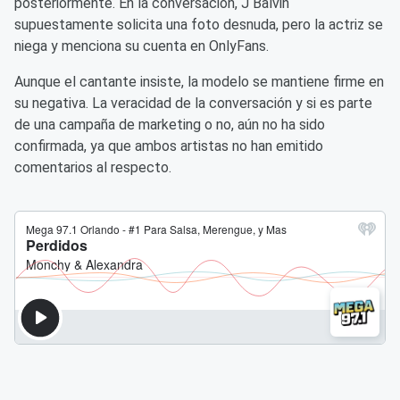
posteriormente. En la conversación, J Balvin
supuestamente solicita una foto desnuda, pero la actriz se
niega y menciona su cuenta en OnlyFans.
Aunque el cantante insiste, la modelo se mantiene firme en
su negativa. La veracidad de la conversación y si es parte
de una campaña de marketing o no, aún no ha sido
confirmada, ya que ambos artistas no han emitido
comentarios al respecto.