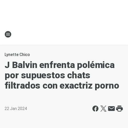
Lynette Chico
J Balvin enfrenta polémica
por supuestos chats
filtrados con exactriz porno
22 Jan 2024